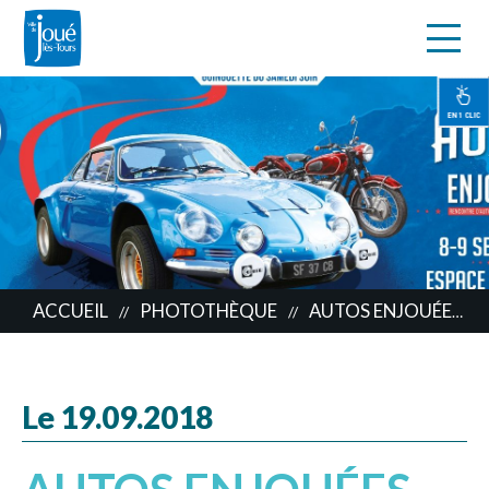
s
Aller
au
contenu
EN 1 CLIC
principal
ACCUEIL
PHOTOTHÈQUE
AUTOS ENJOUÉES
//
//
//
Le 19.09.2018