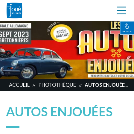
s
Aller
au
contenu
EN 1 CLIC
principal
ACCUEIL
PHOTOTHÈQUE
AUTOS ENJOUÉES
//
//
AUTOS ENJOUÉES