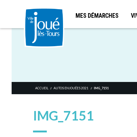
MES DÉMARCHES
VI
Aller
au
contenu
principal
ACCUEIL
AUTOS ENJOUÉES 2021
IMG_7151
//
//
IMG_7151