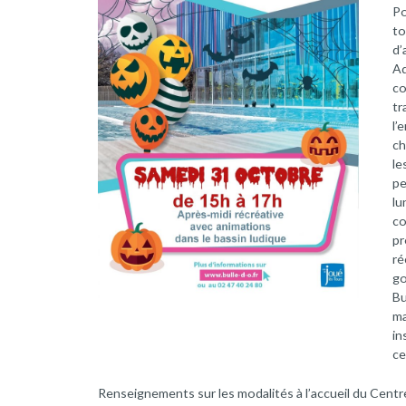
Po
to
d
Aq
co
tr
l
ch
le
pe
lu
co
p
ré
go
Bu
ma
in
ce
Renseignements sur les modalités à l’accueil du Centr