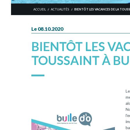
ACCUEIL
ACTUALITÉS
BIENTÔT LES VACANCES DE LA TOUSS
//
//
Le 08.10.2020
BIENTÔT LES VA
TOUSSAINT À BU
Le
me
al
No
l’
im
ba