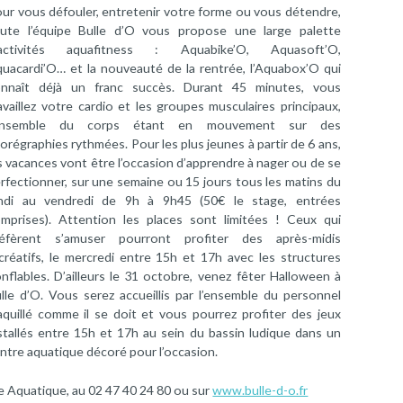
ur vous défouler, entretenir votre forme ou vous détendre,
ute l’équipe Bulle d’O vous propose une large palette
’activités aquafitness : Aquabike’O, Aquasoft’O,
uacardi’O… et la nouveauté de la rentrée, l’Aquabox’O qui
nnaît déjà un franc succès. Durant 45 minutes, vous
availlez votre cardio et les groupes musculaires principaux,
’ensemble du corps étant en mouvement sur des
orégraphies rythmées. Pour les plus jeunes à partir de 6 ans,
s vacances vont être l’occasion d’apprendre à nager ou de se
rfectionner, sur une semaine ou 15 jours tous les matins du
ndi au vendredi de 9h à 9h45 (50€ le stage, entrées
mprises). Attention les places sont limitées ! Ceux qui
réfèrent s’amuser pourront profiter des après-midis
créatifs, le mercredi entre 15h et 17h avec les structures
nflables. D’ailleurs le 31 octobre, venez fêter Halloween à
lle d’O. Vous serez accueillis par l’ensemble du personnel
quillé comme il se doit et vous pourrez profiter des jeux
stallés entre 15h et 17h au sein du bassin ludique dans un
ntre aquatique décoré pour l’occasion.
e Aquatique, au 02 47 40 24 80 ou sur
www.bulle-d-o.fr