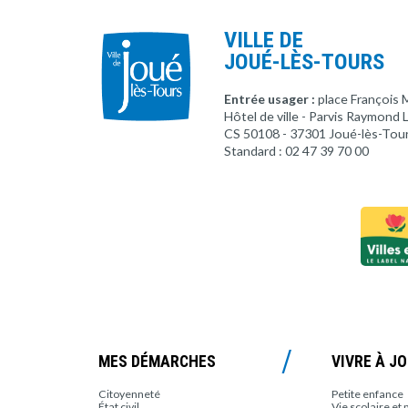
VILLE DE
JOUÉ-LÈS-TOURS
Entrée usager :
place François 
Hôtel de ville - Parvis Raymond
CS 50108 - 37301 Joué-lès-Tou
Standard : 02 47 39 70 00
MES DÉMARCHES
VIVRE À J
Citoyenneté
Petite enfance
État civil
Vie scolaire et 