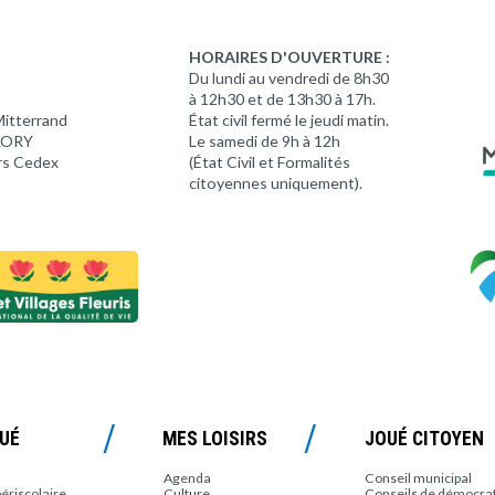
HORAIRES D'OUVERTURE :
Du lundi au vendredi de 8h30
à 12h30 et de 13h30 à 17h.
Mitterrand
État civil fermé le jeudi matin.
 LORY
Le samedi de 9h à 12h
rs Cedex
(État Civil et Formalités
citoyennes uniquement).
OUÉ
MES LOISIRS
JOUÉ CITOYEN
Agenda
Conseil municipal
périscolaire
Culture
Conseils de démocrati