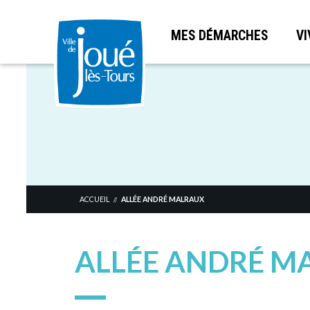
MES DÉMARCHES
VI
Aller
au
contenu
principal
ACCUEIL
ALLÉE ANDRÉ MALRAUX
//
ALLÉE ANDRÉ M