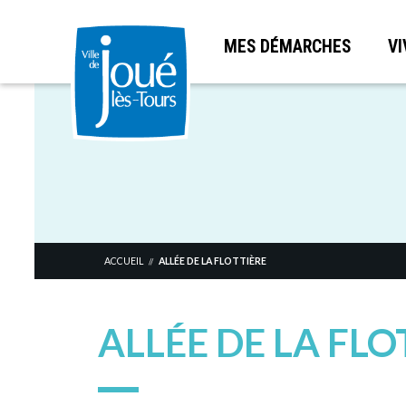
MES DÉMARCHES
VI
Aller
au
contenu
principal
ACCUEIL
ALLÉE DE LA FLOTTIÈRE
//
ALLÉE DE LA FLO