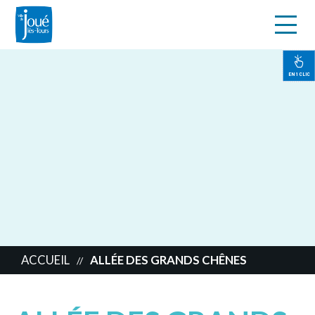
s
Aller
au
contenu
EN 1 CLIC
principal
ACCUEIL
ALLÉE DES GRANDS CHÊNES
//