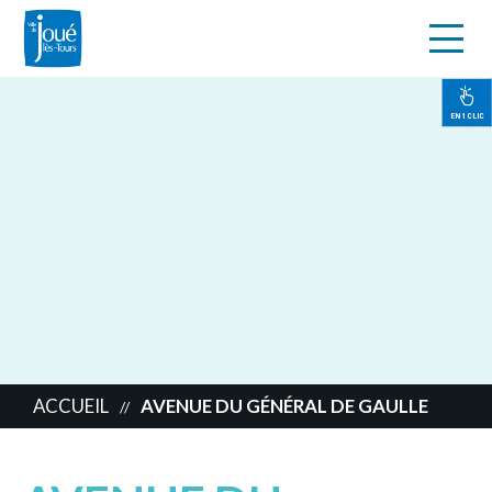
s
Aller
au
contenu
EN 1 CLIC
principal
ACCUEIL
AVENUE DU GÉNÉRAL DE GAULLE
//