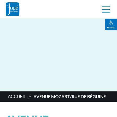
s
Aller
au
contenu
EN 1 CLIC
principal
ACCUEIL
AVENUE MOZART/RUE DE BÉGUINE
//