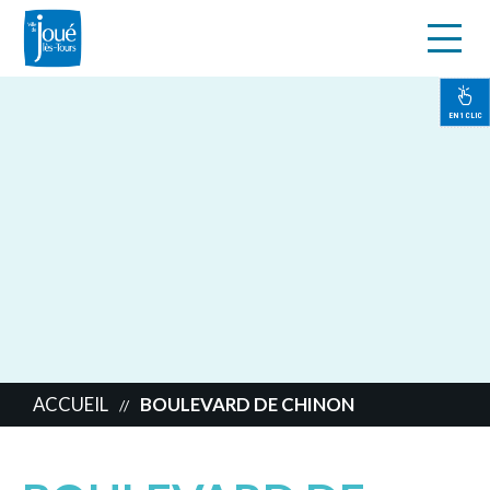
s
Aller
au
contenu
EN 1 CLIC
principal
ACCUEIL
BOULEVARD DE CHINON
//