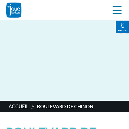
s
Aller
au
contenu
EN 1 CLIC
principal
ACCUEIL
BOULEVARD DE CHINON
//