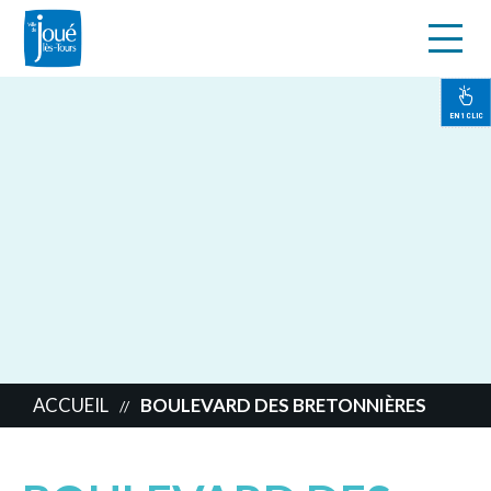
s
Aller
au
contenu
EN 1 CLIC
principal
ACCUEIL
BOULEVARD DES BRETONNIÈRES
//