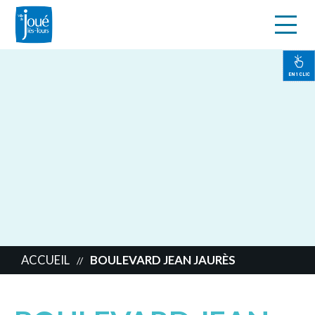
s
Aller
au
contenu
EN 1 CLIC
principal
ACCUEIL
BOULEVARD JEAN JAURÈS
//