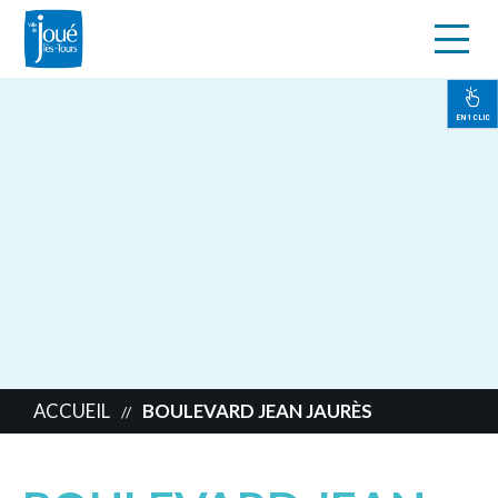
s
Aller
au
contenu
EN 1 CLIC
principal
ACCUEIL
BOULEVARD JEAN JAURÈS
//