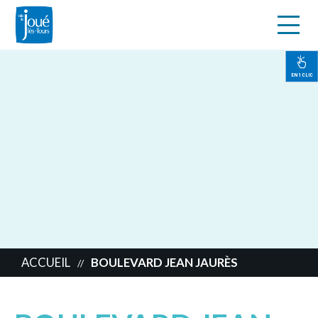
s
Aller
au
contenu
EN 1 CLIC
principal
ACCUEIL
BOULEVARD JEAN JAURÈS
//