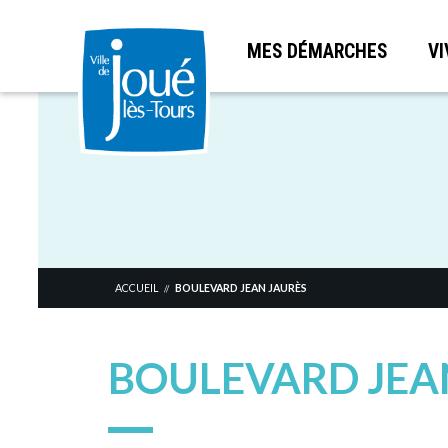
MES DÉMARCHES
VI
Aller
au
contenu
principal
ACCUEIL
BOULEVARD JEAN JAURÈS
//
BOULEVARD JEA