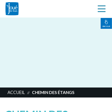
s
Aller
au
contenu
EN 1 CLIC
principal
ACCUEIL
CHEMIN DES ÉTANGS
//