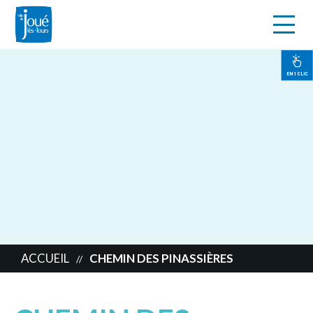
s
Aller
au
contenu
EN 1 CLIC
principal
ACCUEIL
CHEMIN DES PINASSIÈRES
//