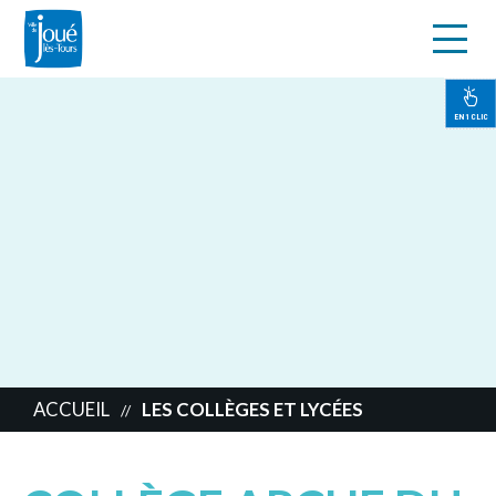
s
Aller
au
contenu
EN 1 CLIC
principal
ACCUEIL
LES COLLÈGES ET LYCÉES
//