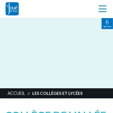
s
Aller
au
contenu
EN 1 CLIC
principal
ACCUEIL
LES COLLÈGES ET LYCÉES
//