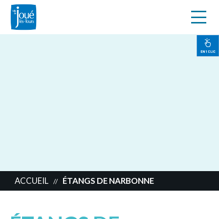
s
Aller
au
contenu
EN 1 CLIC
principal
ACCUEIL
ÉTANGS DE NARBONNE
//