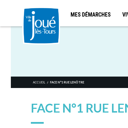
MES DÉMARCHES
VI
Aller
au
contenu
principal
ACCUEIL
FACE N°1 RUE LENÔTRE
//
FACE N°1 RUE L