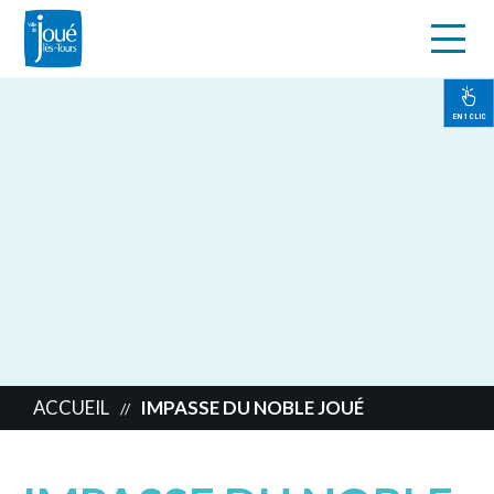
s
Aller
au
contenu
EN 1 CLIC
principal
ACCUEIL
IMPASSE DU NOBLE JOUÉ
//