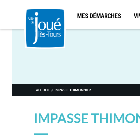
MES DÉMARCHES
VI
Aller
au
contenu
principal
ACCUEIL
IMPASSE THIMONNIER
//
IMPASSE THIMO