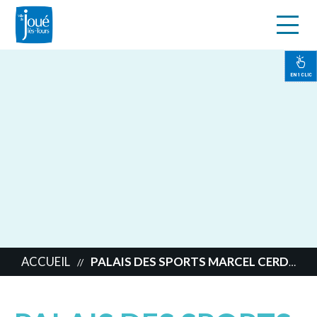
s
Aller
au
contenu
EN 1 CLIC
principal
ACCUEIL
PALAIS DES SPORTS MARCEL CERDAN
//