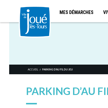
MES DÉMARCHES
VI
Aller
au
contenu
principal
ACCUEIL
PARKING D’AU FIL DU JEU
//
PARKING D’AU FI