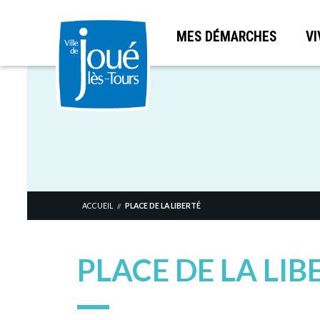
MES DÉMARCHES
VI
Aller
au
contenu
principal
ACCUEIL
PLACE DE LA LIBERTÉ
//
PLACE DE LA LIB