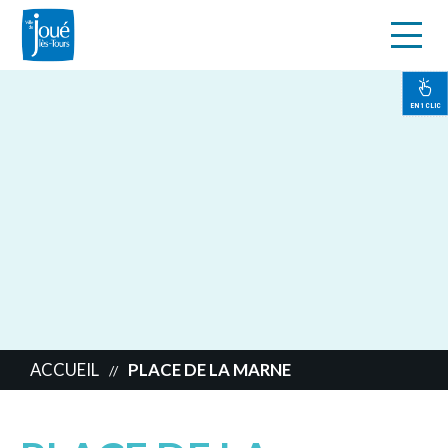
s
Aller
au
contenu
EN 1 CLIC
principal
ACCUEIL
PLACE DE LA MARNE
//