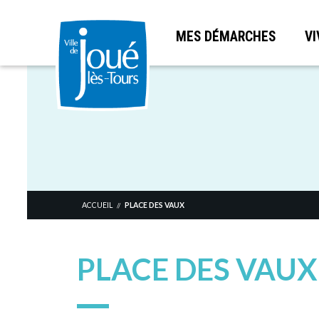
MES DÉMARCHES
VI
Aller
au
contenu
principal
ACCUEIL
PLACE DES VAUX
//
PLACE DES VAUX