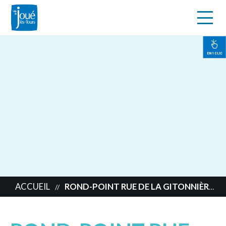
s
Aller
au
contenu
EN 1 CLIC
principal
ACCUEIL
ROND-POINT RUE DE LA GITONNIÈRE ET RUE JEAN MONNET
//