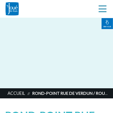
s
Aller
au
contenu
EN 1 CLIC
principal
ACCUEIL
ROND-POINT RUE DE VERDUN / ROUTE DE MONTS
//