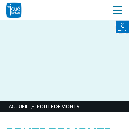
s
Aller
au
contenu
EN 1 CLIC
principal
ACCUEIL
ROUTE DE MONTS
//