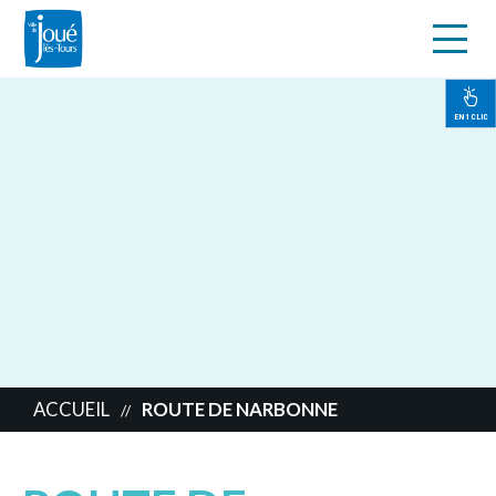
s
Aller
au
contenu
EN 1 CLIC
principal
ACCUEIL
ROUTE DE NARBONNE
//