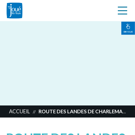
s
Aller
au
contenu
EN 1 CLIC
principal
ACCUEIL
ROUTE DES LANDES DE CHARLEMAGNE
//