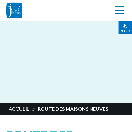
s
Aller
au
contenu
EN 1 CLIC
principal
ACCUEIL
ROUTE DES MAISONS NEUVES
//