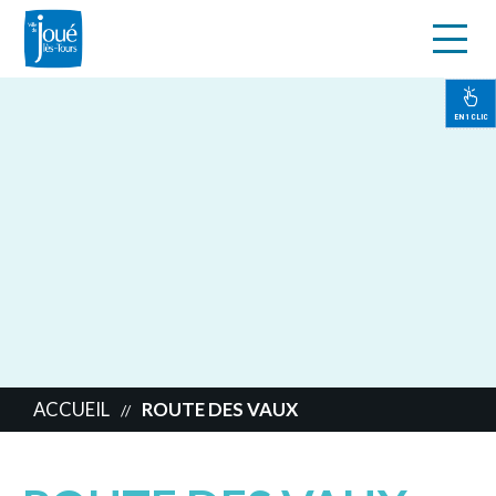
s
Aller
au
contenu
EN 1 CLIC
principal
ACCUEIL
ROUTE DES VAUX
//