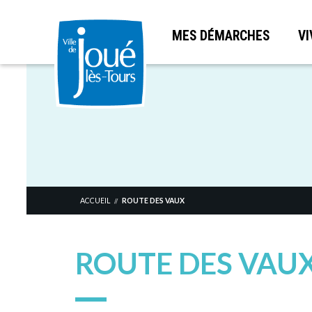
MES DÉMARCHES
VI
Aller
au
contenu
principal
ACCUEIL
ROUTE DES VAUX
//
ROUTE DES VAU