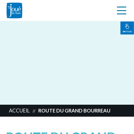
s
Aller
au
contenu
EN 1 CLIC
principal
ACCUEIL
ROUTE DU GRAND BOURREAU
//