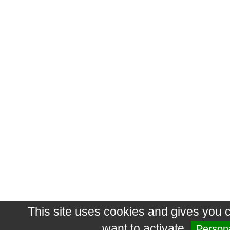
This site uses cookies and gives you 
want to activate
Persona