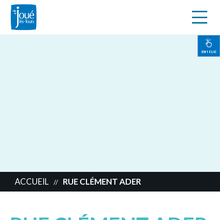
s
Aller
au
contenu
EN 1 CLIC
principal
ACCUEIL
RUE CLÉMENT ADER
//