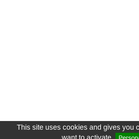
This site uses cookies and gives you 
want to activate
Persona