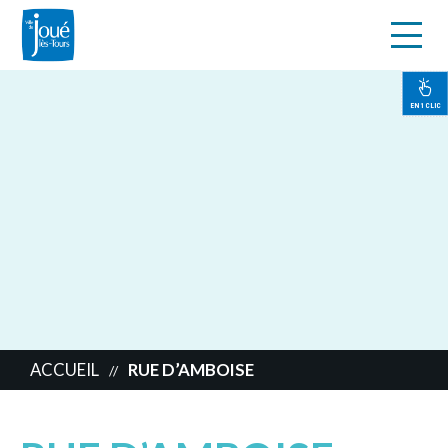
s
Aller
au
contenu
EN 1 CLIC
principal
ACCUEIL
RUE D’AMBOISE
//