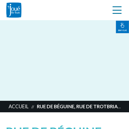
s
Aller
au
contenu
EN 1 CLIC
principal
ACCUEIL
RUE DE BÉGUINE, RUE DE TROTBRIAND
//