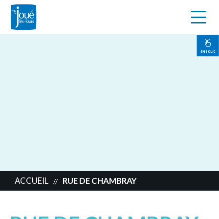
s
Aller
au
contenu
EN 1 CLIC
principal
ACCUEIL
RUE DE CHAMBRAY
//