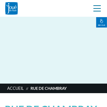
s
Aller
au
contenu
EN 1 CLIC
principal
ACCUEIL
RUE DE CHAMBRAY
//