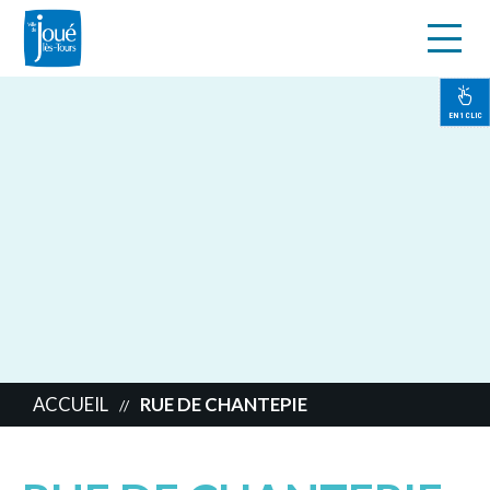
s
Aller
au
contenu
EN 1 CLIC
principal
ACCUEIL
RUE DE CHANTEPIE
//