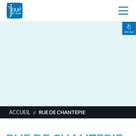
s
Aller
au
contenu
EN 1 CLIC
principal
ACCUEIL
RUE DE CHANTEPIE
//