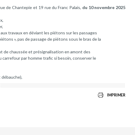
rue de Chantepie et 19 rue du Franc Palais,
du 10 novembre 2025
x,
r,
 aux travaux en déviant les piétons sur les passages
iétons », pas de passage de piétons sous le bras de la
nt de chaussée et présignalisation en amont des
au carrefour par homme trafic si besoin, conserver le
t débauche),
IMPRIMER