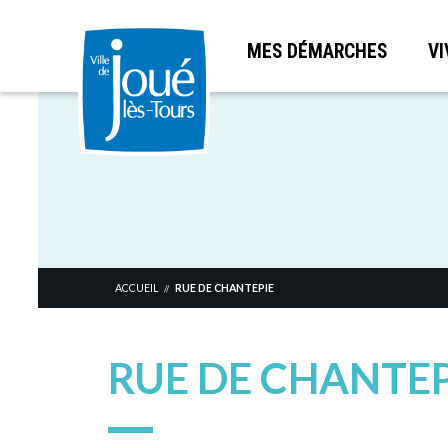
MES DÉMARCHES
VI
Aller
au
contenu
principal
ACCUEIL
RUE DE CHANTEPIE
//
RUE DE CHANTEP