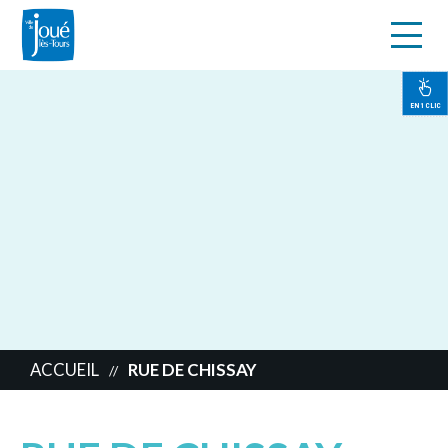
s
Aller
au
contenu
EN 1 CLIC
principal
ACCUEIL
RUE DE CHISSAY
//