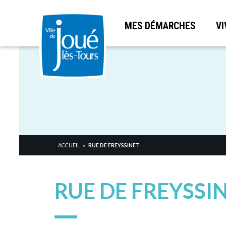
MES DÉMARCHES
VI
Aller
au
contenu
principal
ACCUEIL
RUE DE FREYSSINET
//
RUE DE FREYSSI