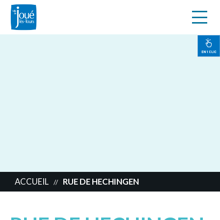
s
Aller
au
contenu
EN 1 CLIC
principal
ACCUEIL
RUE DE HECHINGEN
//